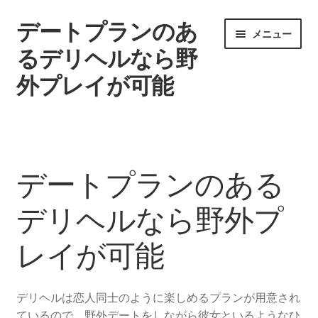
デートプランのあ
ナ
コ
メニュー
ビ
ン
るデリヘルなら野
ゲ
テ
外プレイが可能
ー
ン
シ
ツ
ョ
へ
ホーム
ン
ス
へ
キ
当サイト運営者
ス
ッ
デートプランのある
キ
プ
ッ
デリヘルなら野外プ
プ
レイが可能
デリヘルは恋人同士のように楽しめるプランが用意され
ているので、野外デートをしながら彼女といるようなひ